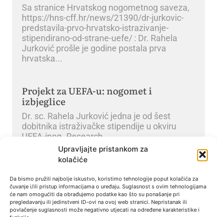
Sa stranice Hrvatskog nogometnog saveza,
https://hns-cff.hr/news/21390/dr-jurkovic-
predstavila-prvo-hrvatsko-istrazivanje-
stipendirano-od-strane-uefe/ : Dr. Rahela
Jurković prošle je godine postala prva
hrvatska
Projekt za UEFA-u: nogomet i
izbjeglice
Dr. sc. Rahela Jurković jedna je od šest
dobitnika istraživačke stipendije u okviru
UEFA-inog „Research
Upravljajte pristankom za
kolačiće
Dr. sc. Jurković održala izlaganje na
CESH kongresu u Parisu
Da bismo pružili najbolje iskustvo, koristimo tehnologije poput kolačića za
čuvanje i/ili pristup informacijama o uređaju. Suglasnost s ovim tehnologijama
Na 27. Kongresu Europskog vijeća za
će nam omogućiti da obrađujemo podatke kao što su ponašanje pri
pregledavanju ili jedinstveni ID-ovi na ovoj web stranici. Nepristanak ili
povijest sporta (engl. kratica: CESH),
povlačenje suglasnosti može negativno utjecati na određene karakteristike i
održanom u Parizu (na