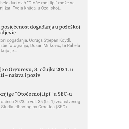
ahele Jurković “Otoče moj lipi” može se
knjižari Tvoja knjiga, u Ozaljskoj
 posjećenost događanja u požeškoj
aljević
tori događanja, Udruga Stjepan Koydl,
ožbe fotografija, Dušan Mirković, te Rahela
 koja je
je o Grgurevu, 8. ožujka 2024. u
ti – najava i poziv
knjige “Otoče moj lipi” u SEC-u
osinca 2023. u vol. 35 (br. 1) znanstvenog
 Studia ethnologica Croatica (SEC)