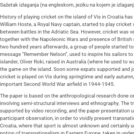
Sažetak izlaganja (na engleskom, jeziku na kojem je izlagan
History of playing cricket on the island of Vis in Croatia has
William Hoste, a Royal Navy captain, started to play cricket 
between battles in the Adriatic Sea. However, cricket was v
together with the Napoleonic Wars and presence of British s
two hundred years afterwards, a group of people started to
message “Remember Nelson”, used to inspire his sailors to
islander, Oliver Roki, raised in Australia (where he used to w
the game on the island. Soon some expats supported and jo
cricket is played on Vis during springtime and early autumn,
important Second World War airfield in 1944-1945.
The paper is based on the anthropological research done on
involving semi-structural interviews and ethnography. The t
supported by video recording, and the paper presentation 
participant observation, in order to vividly present transnati
Croatia, where that sport is almost unknown and certainly 
notion of transnationalism in Eastern Europe, taken in unde