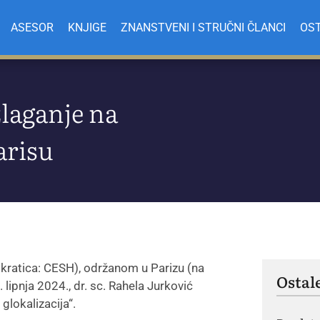
ASESOR
KNJIGE
ZNANSTVENI I STRUČNI ČLANCI
OST
zlaganje na
arisu
 kratica: CESH), održanom u Parizu (na
Ostal
lipnja 2024., dr. sc. Rahela Jurković
glokalizacija“.