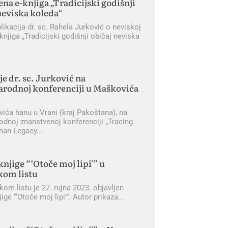
ena e-knjiga „Tradicijski godišnji
neviska koleda“
ikacija dr. sc. Rahela Jurković o neviskoj
-knjiga „Tradicijski godišnji običaj neviska
je dr. sc. Jurković na
rodnoj konferenciji u Maškovića
ića hanu u Vrani (kraj Pakoštana), na
dnoj znanstvenoj konferenciji „Tracing
man Legacy
knjige “‘Otoče moj lipi'” u
kom listu
om listu je 27. rujna 2023. objavljen
jige “‘Otoče moj lipi’”. Autor prikaza