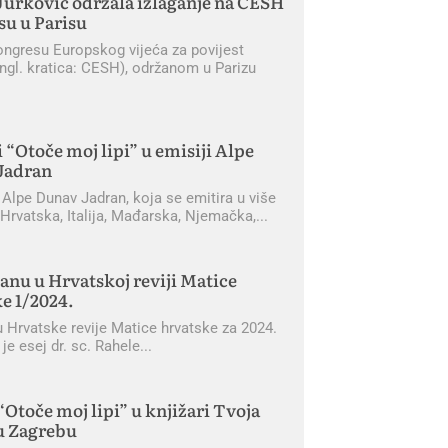
 Jurković održala izlaganje na CESH
u u Parisu
ongresu Europskog vijeća za povijest
ngl. kratica: CESH), održanom u Parizu
i “Otoče moj lipi” u emisiji Alpe
Jadran
 Alpe Dunav Jadran, koja se emitira u više
Hrvatska, Italija, Mađarska, Njemačka,
nu u Hrvatskoj reviji Matice
e 1/2024.
u Hrvatske revije Matice hrvatske za 2024.
 je esej dr. sc. Rahele
“Otoče moj lipi” u knjižari Tvoja
u Zagrebu