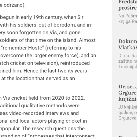
Predsta
je održano):
prošire
Na Pašman
 begun in early 19th century, when Sir
knjiga R
with his soldiers, out of boredom, and in-
ery soon forgotten on Vis, and gone
Dokume
oldiers of that time on the island. Almost
Vlatka 
 “remember Hoste” (referring to his
 overcome the larger enemy force), and an
Dr sc. Ra
zaštite n
atch cricket on television), reintroduced
Tradicijs
ined him. Hence the last twenty years
 at the location that served as an
Dr. sc.
Grgure
knjižni
 Vis cricket field from 2020 to 2022,
raditional qualitative methods were
„U knjižn
godine, o
uses video-recorded interviews and
Grgureva 
onal and local actors playing cricket in
unpopular. The research questions the
rstanding of “processes that interconnect