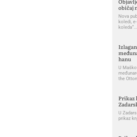
Objavlj
običaj 
Nova publ
koledi, e
koleda“
Izlagan
međuna
hanu
U Maškov
međunaro
the Otto
Prikaz 
Zadars
U Zadarsk
prikaz kn