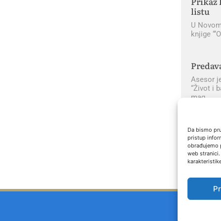
Prikaz 
listu
U Novom l
knjige “‘
Predav
Asesor j
“Život i 
mag.
Da bismo pruž
pristup info
obrađujemo p
web stranici.
karakteristike
Pr