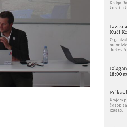
Knjiga R
kupiti u 
Izvrsna
Kući Kr
Organiza
autor izl
Jurković,
Izlagan
18:00 sa
Prikaz 
Krajem pr
časopisa
izašao