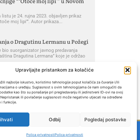
knjige “‘Otoče moj lipi'” u Novom
istu je 24. rujna 2023. objavljen prikaz
Otoče moj lipi’”. Autor prikaza
anja o Dragutinu Lermanu u Požegi
e bio suorganizator javnog predavanja
baština Dragutina Lermana” koje je održao
Upravljajte pristankom za kolačiće
« Novije
Starije »
ili najbolje iskustvo, koristimo tehnologije poput kolačića za čuvanje i/ili
rmacijama o uređaju. Suglasnost s ovim tehnologijama će nam omogućiti da
odatke kao što su ponašanje pri pregledavanju ili jedinstveni ID-ovi na ovoj
 Nepristanak ili povlačenje suglasnosti može negativno utjecati na određene
 i funkcije.
ihvati
Odbij
Pogledaj postavke
WEB BY INSERTIOWEB
Polica privatnosti
Polica privatnosti