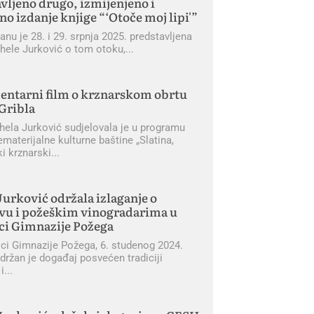
vljeno drugo, izmijenjeno i
no izdanje knjige “‘Otoče moj lipi'”
u je 28. i 29. srpnja 2025. predstavljena
ahele Jurković o tom otoku,
ntarni film o krznarskom obrtu
Gribla
hela Jurković sudjelovala je u programu
ematerijalne kulturne baštine „Slatina,
ki krznarski
 Jurković održala izlaganje o
vu i požeškim vinogradarima u
ci Gimnazije Požega
ici Gimnazije Požega, 6. studenog 2024.
držan je događaj posvećen tradiciji
i