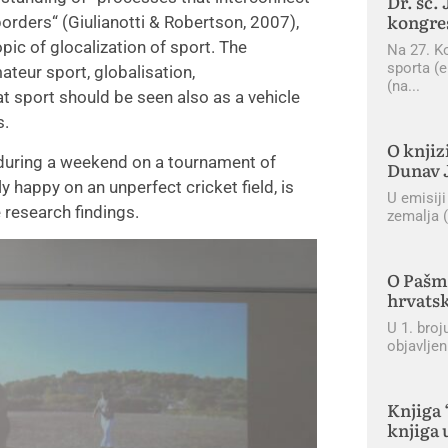
Dr. sc.
kongres
borders“ (Giulianotti & Robertson, 2007),
ic of glocalization of sport. The
Na 27. K
sporta (e
teur sport, globalisation,
(na
 sport should be seen also as a vehicle
s.
O knjiz
 during a weekend on a tournament of
Dunav 
 happy on an unperfect cricket field, is
U emisiji
research findings.
zemalja (
O Pašma
hrvatsk
U 1. broj
objavljen
Knjiga 
knjiga 