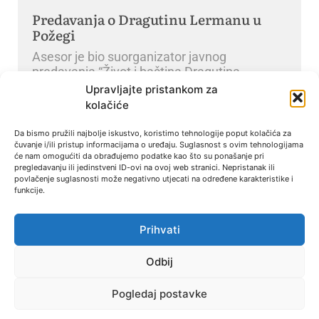
Predavanja o Dragutinu Lermanu u
Požegi
Asesor je bio suorganizator javnog
predavanja “Život i baština Dragutina
Lermana” koje je održao mag.
Upravljajte pristankom za
kolačiće
Objavljena knjiga “‘Otoče moj lipi'”
Da bismo pružili najbolje iskustvo, koristimo tehnologije poput kolačića za
čuvanje i/ili pristup informacijama o uređaju. Suglasnost s ovim tehnologijama
Iz tiska je izašla nova knjiga Rahele Jurković,
će nam omogućiti da obrađujemo podatke kao što su ponašanje pri
pregledavanju ili jedinstveni ID-ovi na ovoj web stranici. Nepristanak ili
“‘Otoče moj lipi’”, koja iz kulturno-
povlačenje suglasnosti može negativno utjecati na određene karakteristike i
antropološke istraživačke
funkcije.
« Novije
Starije »
Prihvati
Odbij
Pogledaj postavke
© 2023 - POLICA PRIVATNOSTI